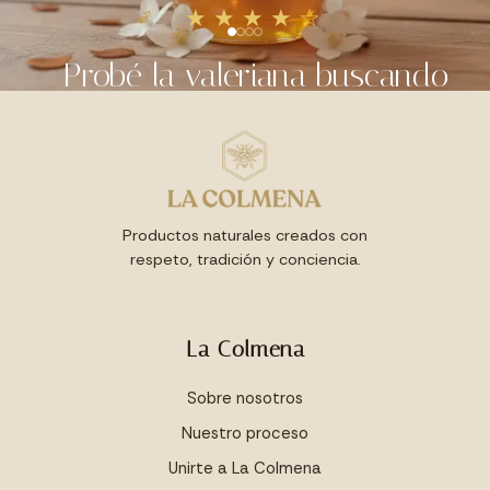
★★★★☆
Probé la valeriana buscando
algo más natural para
descansar mejor. El efecto es
suave, pero justo lo que
necesitaba.
Productos naturales creados con
respeto, tradición y conciencia.
LUCÍA R.
La Colmena
Sobre nosotros
Nuestro proceso
Unirte a La Colmena