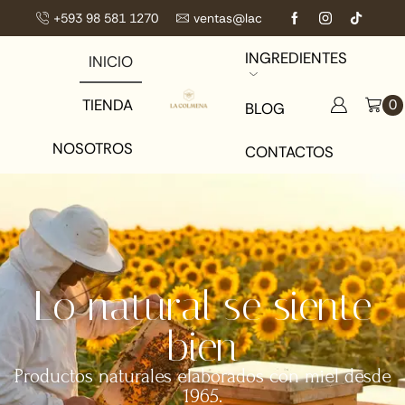
+593 98 581 1270
ventas@lacolmena.com.ec
INGREDIENTES
INICIO
TIENDA
0
BLOG
NOSOTROS
CONTACTOS
Lo natural se siente
bien
Productos naturales elaborados con miel desde
1965.