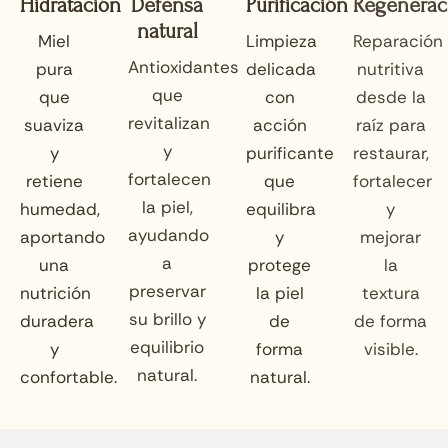
Hidratación
Defensa
Purificación
Regenerac
natural
Miel
Limpieza
Reparación
Antioxidantes
pura
delicada
nutritiva
que
que
con
desde la
revitalizan
suaviza
acción
raíz para
y
y
purificante
restaurar,
fortalecen
retiene
que
fortalecer
la piel,
humedad,
equilibra
y
ayudando
aportando
y
mejorar
a
una
protege
la
preservar
nutrición
la piel
textura
su brillo y
duradera
de
de forma
equilibrio
y
forma
visible.
natural.
confortable.
natural.